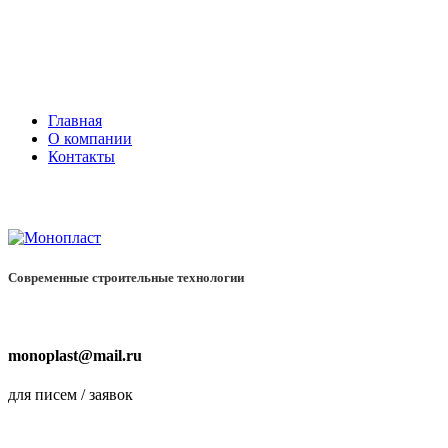
ООО “МоноПласт”
ИНН: 2465095104, КПП: 246601001
660015, Красноярский край, город Красноярск, поселок Солонц
Главная
О компании
Контакты
Современные
строительные технологии
monoplast@mail.ru
для писем / заявок