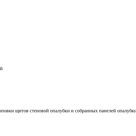
ый
роповки щитов стеновой опалубки и собранных панелей опалубк