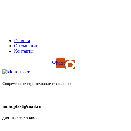
ООО “МоноПласт”
ИНН: 2465095104, КПП: 246601001
660015, Красноярский край, город Красноярск, поселок
Солонцы, ул Нефтяников, д. 3
4
Главная
О компании
Контакты
Whatsapp
Современные
строительные технологии
monoplast@mail.ru
для писем / заявок